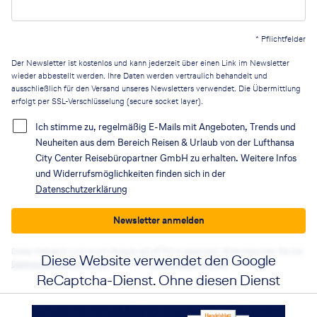
*
Pflichtfelder
Der Newsletter ist kostenlos und kann jederzeit über einen Link im Newsletter
wieder abbestellt werden. Ihre Daten werden vertraulich behandelt und
ausschließlich für den Versand unseres Newsletters verwendet. Die Übermittlung
erfolgt per SSL-Verschlüsselung (secure socket layer).
Ich stimme zu, regelmäßig E-Mails mit Angeboten, Trends und
Neuheiten aus dem Bereich Reisen & Urlaub von der Lufthansa
City Center Reisebüropartner GmbH zu erhalten. Weitere Infos
und Widerrufsmöglichkeiten finden sich in der
Datenschutzerklärung
Newsletter anmelden
Diese Webseite wird durch Google reCAPTCHA geschützt. Bitte beachten Sie die
Diese Website verwendet den Google
Datenschutzbestimmungen
sowie die
Nutzungsbedingungen
von Google.
ReCaptcha-Dienst. Ohne diesen Dienst
funktionieren die Formulare nicht. Wenn