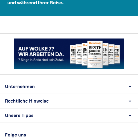
und während Ihrer Reise.
Footer
Footer navigation
Unternehmen
Rechtliche Hinweise
Kontakt
Karriere
Unsere Tipps
AGB
LCC Urlaubswelten
Barrierefreiheitsstärkungsgesetz
Geschäftsreisen
Reisegutscheine
Datenschutz
Folge uns