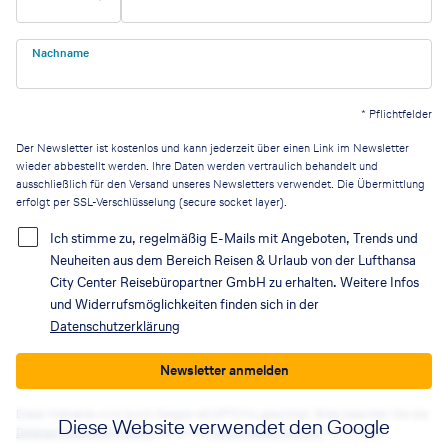
Nachname
*
Pflichtfelder
Der Newsletter ist kostenlos und kann jederzeit über einen Link im Newsletter
wieder abbestellt werden. Ihre Daten werden vertraulich behandelt und
ausschließlich für den Versand unseres Newsletters verwendet. Die Übermittlung
erfolgt per SSL-Verschlüsselung (secure socket layer).
Ich stimme zu, regelmäßig E-Mails mit Angeboten, Trends und
Neuheiten aus dem Bereich Reisen & Urlaub von der Lufthansa
City Center Reisebüropartner GmbH zu erhalten. Weitere Infos
und Widerrufsmöglichkeiten finden sich in der
Datenschutzerklärung
Newsletter anmelden
Diese Webseite wird durch Google reCAPTCHA geschützt. Bitte beachten Sie die
Diese Website verwendet den Google
Datenschutzbestimmungen
sowie die
Nutzungsbedingungen
von Google.