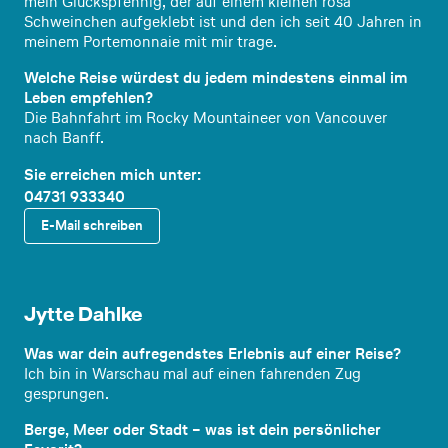
mein Glückspfennig, der auf einem kleinen rosa
Schweinchen aufgeklebt ist und den ich seit 40 Jahren in
meinem Portemonnaie mit mir trage.
Welche Reise würdest du jedem mindestens einmal im
Leben empfehlen?
Die Bahnfahrt im Rocky Mountaineer von Vancouver
nach Banff.
Sie erreichen mich unter:
04731 933340
E-Mail schreiben
Reiseex
pertin
Jytte Dahlke
Was war dein aufregendstes Erlebnis auf einer Reise?
Ich bin in Warschau mal auf einen fahrenden Zug
gesprungen.
Berge, Meer oder Stadt – was ist dein persönlicher